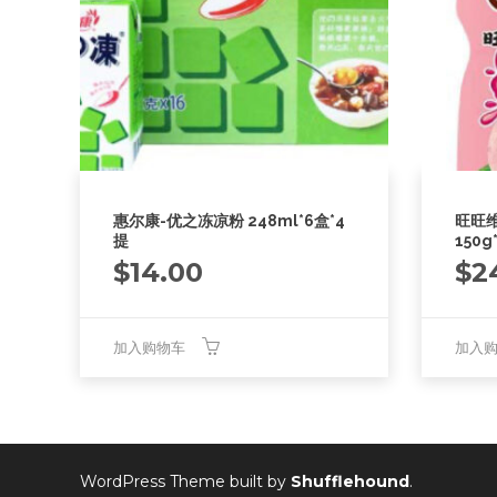
惠尔康-优之冻凉粉 248ml*6盒*4
旺旺
提
150g
$
14.00
$
2
加入购物车
加入
WordPress Theme built by
Shufflehound
.