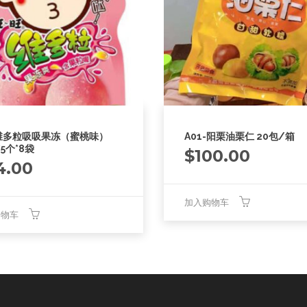
维多粒吸吸果冻（蜜桃味）
A01-阳栗油栗仁 20包/箱
*5个*8袋
$
100.00
4.00
加入购物车
购物车