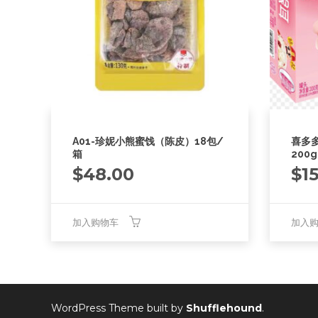
A01-珍妮小熊蜜饯（陈皮）18包/
喜多
箱
200g
$
48.00
$
1
加入购物车
加入
WordPress Theme built by
Shufflehound
.