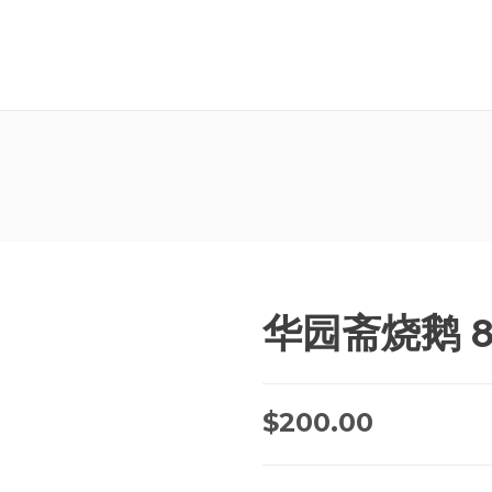
华园斋烧鹅 8
$
200.00