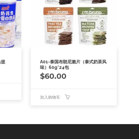
4提
A01-泰国布朗尼脆片（泰式奶茶风
味）60g*24包
$
60.00
加入购物车