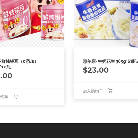
多鲜炖银耳（0添加）
惠尔康-牛奶花生 365g*6罐*
*12瓶
$
23.00
5.00
加入购物车
购物车