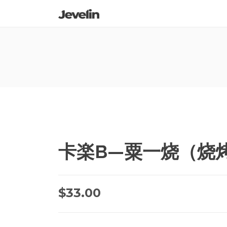
卡楽B—粟一烧（烧烤
$
33.00