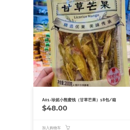
A01-珍妮小熊蜜饯（甘草芒果）18包/箱
$
48.00
加入购物车