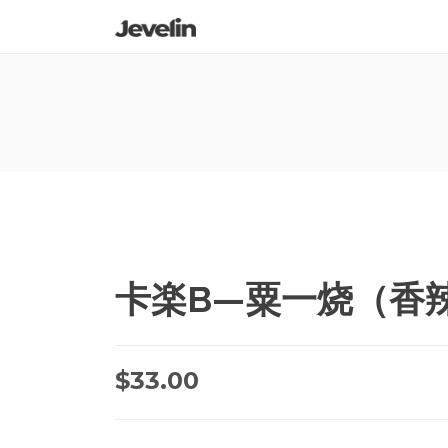
卡楽B—粟一烧（香辣
$
33.00