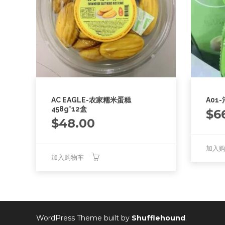
AC EAGLE-农家糯米蛋糕
A01
458g*12盒
$
6
$
48.00
加入
加入购物车
WordPress Theme built by
Shufflehound
.