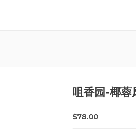
咀香园-椰蓉凤
$
78.00