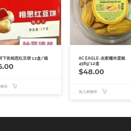
-河下街相思红豆饼 12盒/箱
AC EAGLE-农家糯米蛋糕
458g*12盒
6.00
$
48.00
购物车
加入购物车