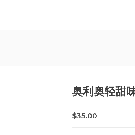
奥利奥轻甜味夹
$
35.00