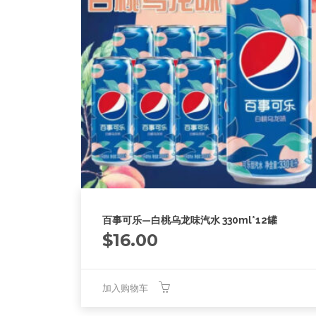
百事可乐—白桃乌龙味汽水 330ml*12罐
$
16.00
加入购物车