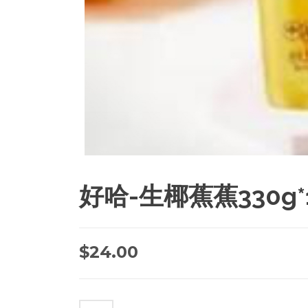
好哈-生椰蕉蕉330g*
$
24.00