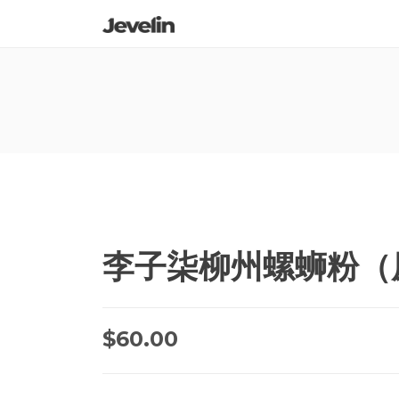
李子柒柳州螺蛳粉（原
$
60.00