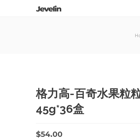
H
格力高-百奇水果粒
45g*36盒
$
54.00