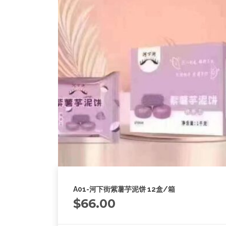
A01-河下街紫薯芋泥饼 12盒/箱
$
66.00