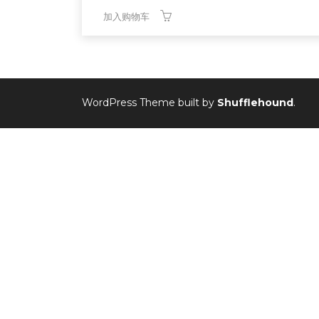
加入购物车
WordPress Theme built by
Shufflehound
.