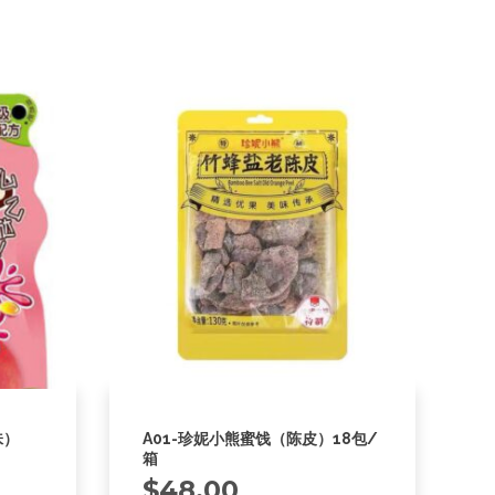
味）
A01-珍妮小熊蜜饯（陈皮）18包/
箱
$
48.00