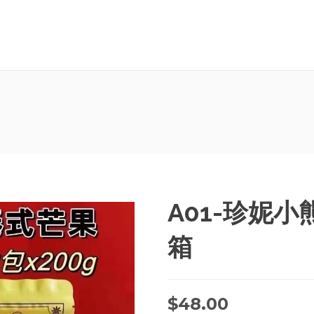
A01-珍妮
箱
$
48.00