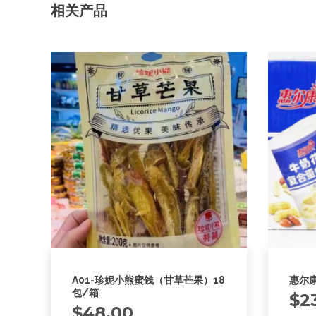
相关产品
A01-珍妮小熊蜜饯（甘草芒果）18
惠尔康
包/箱
$
2
$
48.00