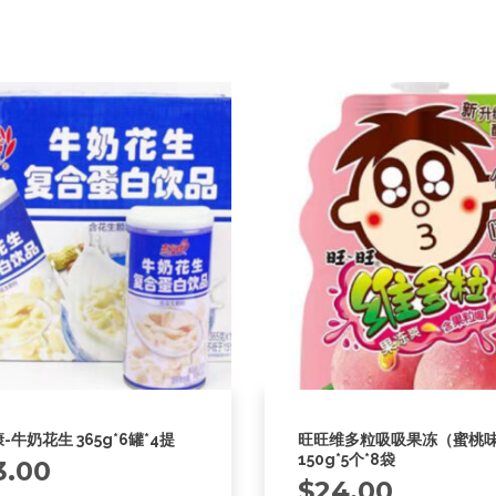
-牛奶花生 365g*6罐*4提
旺旺维多粒吸吸果冻（蜜桃
150g*5个*8袋
3.00
$
24.00