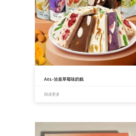
A01-洽皇草莓味奶糕
阅读更多