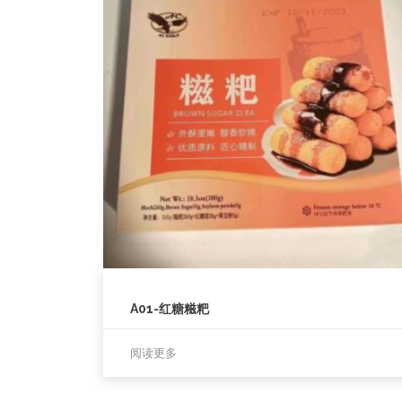
A01-红糖糍粑
阅读更多