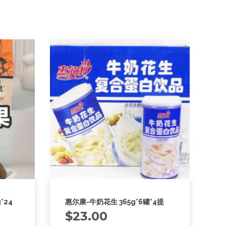
*24
惠尔康-牛奶花生 365g*6罐*4提
$
23.00