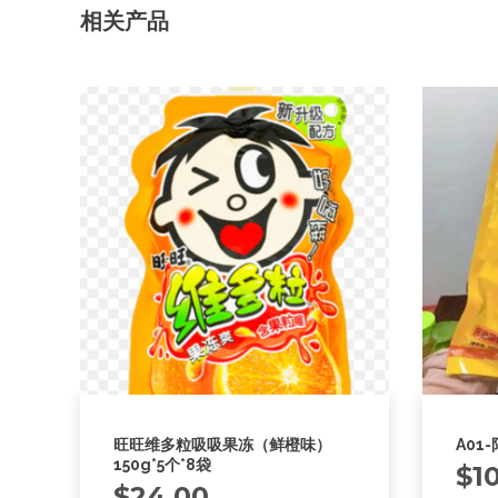
相关产品
旺旺维多粒吸吸果冻（鲜橙味）
A01
150g*5个*8袋
$
1
$
24.00