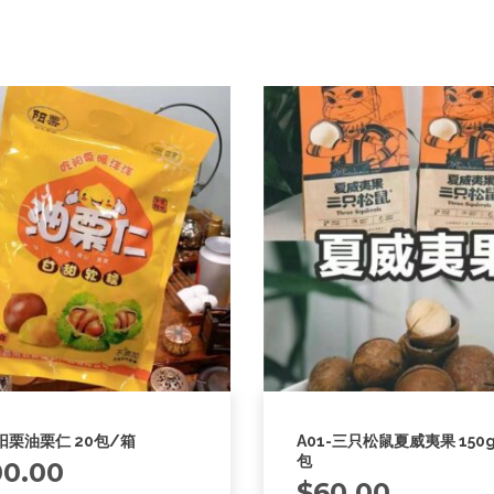
-阳栗油栗仁 20包/箱
A01-三只松鼠夏威夷果 150g
包
00.00
$
60.00