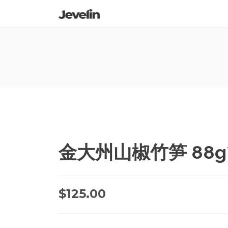
金大州山椒竹笋 88g*
$
125.00