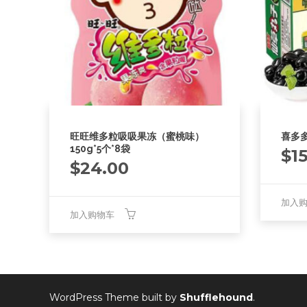
旺旺维多粒吸吸果冻（蜜桃味）
喜多多
150g*5个*8袋
$
1
$
24.00
加入
加入购物车
WordPress Theme built by
Shufflehound
.