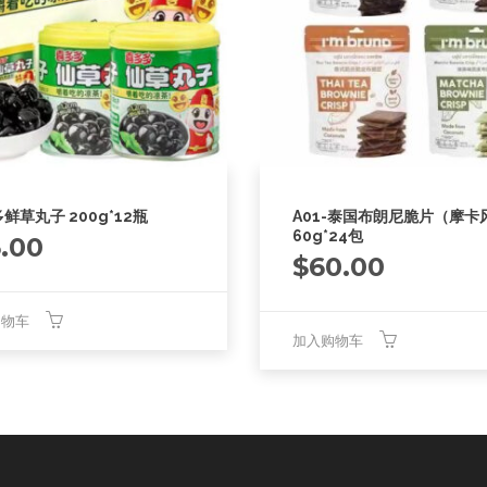
鲜草丸子 200g*12瓶
A01-泰国布朗尼脆片（摩卡
60g*24包
5.00
$
60.00
购物车
加入购物车