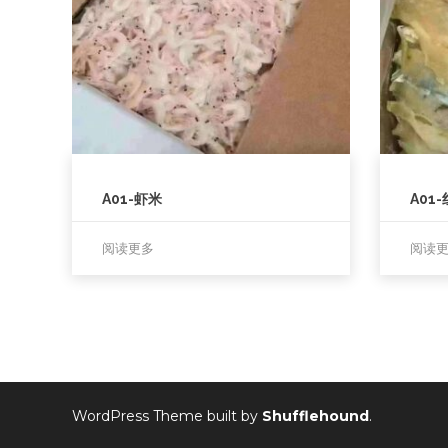
A01-虾米
A01
阅读更多
阅读
WordPress Theme built by
Shufflehound
.