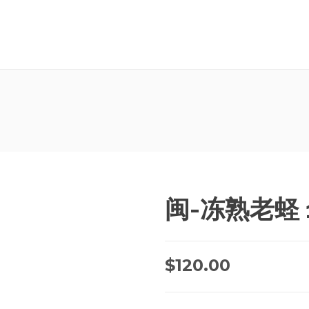
闽-冻熟老蛏 1
$
120.00