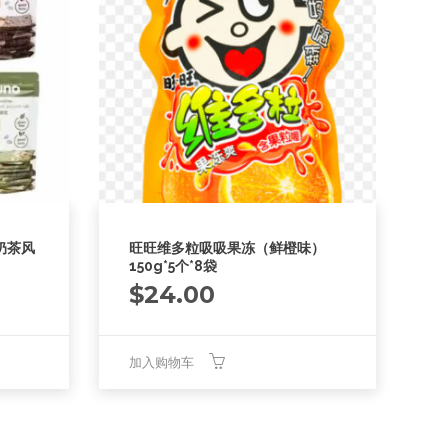
奶茶风
旺旺维多粒吸吸果冻（鲜橙味）
150g*5个*8袋
$
24.00
加入购物车