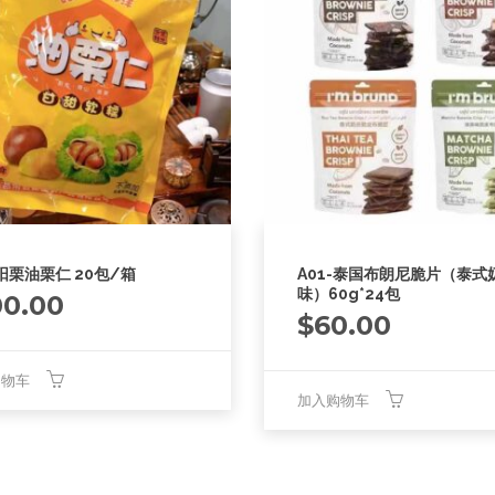
-阳栗油栗仁 20包/箱
A01-泰国布朗尼脆片（泰式
味）60g*24包
00.00
$
60.00
购物车
加入购物车