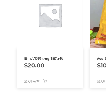
泰山八宝粥 370g*6罐*4包
A01
$
20.00
$
1
加入购物车
加入