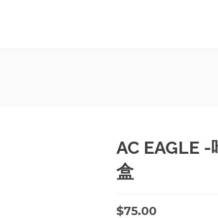
AC EAGLE
盒
$
75.00