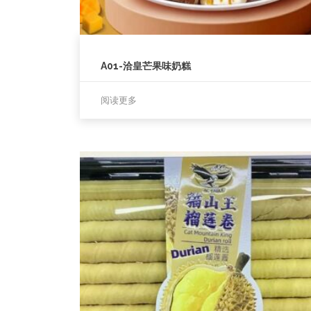
A01-洽皇芒果味奶糕
阅读更多