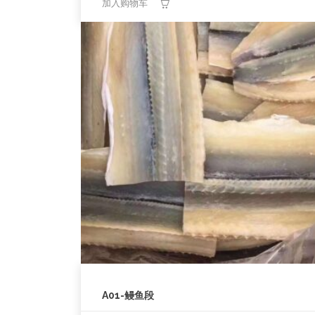
加入购物车
A01-鳗鱼段